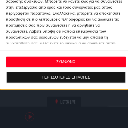
σάρωσης συσκευών. Μπορείτε να κάνετε κλικ για να συναινέσετε
στην επεξεργασία από εμάς και τους συνεργάτες μας όπως
περιγράφεται παραπάνω. Εναλλακτικά, μπορείτε να αποκτήσετε
πρόσβαση σε πιο λεπτομερείς πληροφορίες και να αλλάξετε τις
προτιμήσεις σας πριν συναινέσετε ή να αρνηθείτε να
συναινέσετε.
Λάβετε υπόψη ότι κάποια επεξεργασία των
προσωπικών σας δεδομένων ενδέχεται να μην απαιτεί τη
συγκατάθεσή σας, αλλά έχετε το δικαίωμα να αρνηθείτε αυτήν
την επεξεργασία. Οι προτιμήσεις σας θα ισχύουν μόνο για αυτόν
τον ιστότοπο. Μπορείτε να αλλάξετε τις προτιμήσεις σας ή να
ανακαλέσετε τη συγκατάθεσή σας ανά πάσα στιγμή
ΣΥΜΦΩΝΩ
επιστρέφοντας σε αυτόν τον ιστότοπο και κάνοντας κλικ στο
κουμπί "Απορρήτου" στο κάτω μέρος της ιστοσελίδας.
ΠΕΡΙΣΣΟΤΕΡΕΣ ΕΠΙΛΟΓΕΣ
LISTEN LIVE