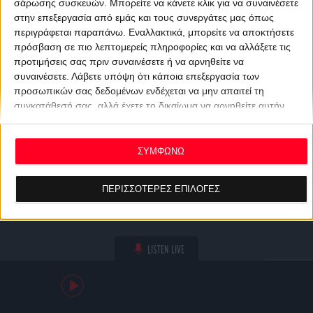
σάρωσης συσκευών. Μπορείτε να κάνετε κλικ για να συναινέσετε
στην επεξεργασία από εμάς και τους συνεργάτες μας όπως
περιγράφεται παραπάνω. Εναλλακτικά, μπορείτε να αποκτήσετε
πρόσβαση σε πιο λεπτομερείς πληροφορίες και να αλλάξετε τις
προτιμήσεις σας πριν συναινέσετε ή να αρνηθείτε να
συναινέσετε.
Λάβετε υπόψη ότι κάποια επεξεργασία των
προσωπικών σας δεδομένων ενδέχεται να μην απαιτεί τη
συγκατάθεσή σας, αλλά έχετε το δικαίωμα να αρνηθείτε αυτήν
την επεξεργασία. Οι προτιμήσεις σας θα ισχύουν μόνο για αυτόν
τον ιστότοπο. Μπορείτε να αλλάξετε τις προτιμήσεις σας ή να
ανακαλέσετε τη συγκατάθεσή σας ανά πάσα στιγμή
ΣΥΜΦΩΝΩ
επιστρέφοντας σε αυτόν τον ιστότοπο και κάνοντας κλικ στο
κουμπί "Απορρήτου" στο κάτω μέρος της ιστοσελίδας.
ΠΕΡΙΣΣΟΤΕΡΕΣ ΕΠΙΛΟΓΕΣ
LISTEN LIVE