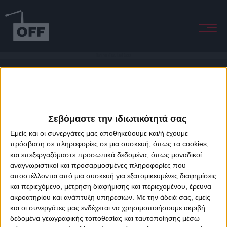
Darlings (Feat. Laid Back)
Σεβόμαστε την ιδιωτικότητά σας
Εμείς και οι συνεργάτες μας αποθηκεύουμε και/ή έχουμε
πρόσβαση σε πληροφορίες σε μια συσκευή, όπως τα cookies,
και επεξεργαζόμαστε προσωπικά δεδομένα, όπως μοναδικοί
About Offradio
Business Class
Terms & Conditions
Privacy Policy
αναγνωριστικοί και προσαρμοσμένες πληροφορίες που
Designed & developed by
porcupine colors
&
Fotis Alexandrou
αποστέλλονται από μια συσκευή για εξατομικευμένες διαφημίσεις
και περιεχόμενο, μέτρηση διαφήμισης και περιεχομένου, έρευνα
ακροατηρίου και ανάπτυξη υπηρεσιών.
Με την άδειά σας, εμείς
και οι συνεργάτες μας ενδέχεται να χρησιμοποιήσουμε ακριβή
δεδομένα γεωγραφικής τοποθεσίας και ταυτοποίησης μέσω