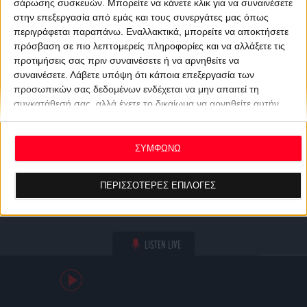
σάρωσης συσκευών. Μπορείτε να κάνετε κλικ για να συναινέσετε
στην επεξεργασία από εμάς και τους συνεργάτες μας όπως
περιγράφεται παραπάνω. Εναλλακτικά, μπορείτε να αποκτήσετε
πρόσβαση σε πιο λεπτομερείς πληροφορίες και να αλλάξετε τις
προτιμήσεις σας πριν συναινέσετε ή να αρνηθείτε να
συναινέσετε.
Λάβετε υπόψη ότι κάποια επεξεργασία των
προσωπικών σας δεδομένων ενδέχεται να μην απαιτεί τη
συγκατάθεσή σας, αλλά έχετε το δικαίωμα να αρνηθείτε αυτήν
την επεξεργασία. Οι προτιμήσεις σας θα ισχύουν μόνο για αυτόν
τον ιστότοπο. Μπορείτε να αλλάξετε τις προτιμήσεις σας ή να
ανακαλέσετε τη συγκατάθεσή σας ανά πάσα στιγμή
ΣΥΜΦΩΝΩ
επιστρέφοντας σε αυτόν τον ιστότοπο και κάνοντας κλικ στο
κουμπί "Απορρήτου" στο κάτω μέρος της ιστοσελίδας.
ΠΕΡΙΣΣΟΤΕΡΕΣ ΕΠΙΛΟΓΕΣ
LISTEN LIVE