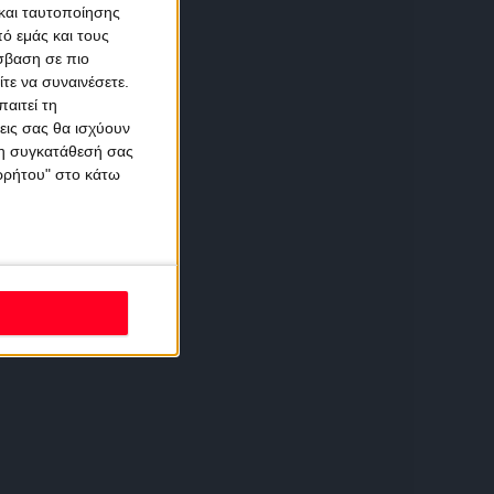
και ταυτοποίησης
ό εμάς και τους
σβαση σε πιο
τε να συναινέσετε.
αιτεί τη
εις σας θα ισχύουν
 τη συγκατάθεσή σας
ορρήτου" στο κάτω