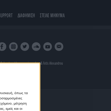
SUPPORT
ΔΙΑΦΗΜΙΣΗ
ΣΤΕΙΛΕ ΜΗΝΥΜΑ
 & developed by
porcupine colors
&
Fotis Alexandrou
 συσκευή, όπως τα
προσαρμοσμένες
ιεχόμενο, μέτρηση
ς, εμείς και οι