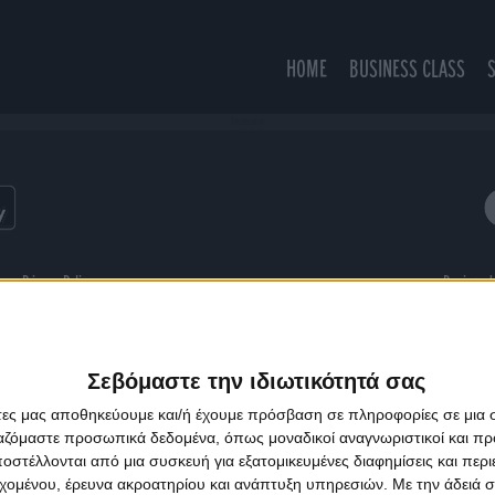
HOME
BUSINESS CLASS
Destination
ns
Privacy Policy
Designed
Σεβόμαστε την ιδιωτικότητά σας
άτες μας αποθηκεύουμε και/ή έχουμε πρόσβαση σε πληροφορίες σε μια
ργαζόμαστε προσωπικά δεδομένα, όπως μοναδικοί αναγνωριστικοί και 
στέλλονται από μια συσκευή για εξατομικευμένες διαφημίσεις και περ
εχομένου, έρευνα ακροατηρίου και ανάπτυξη υπηρεσιών.
Με την άδειά σα