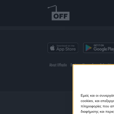
About Offradio
Business Class
Terms & Conditio
Εμείς και οι συνεργ
cookies, και επεξε
πληροφορίες που απο
διαφήμισης και περι