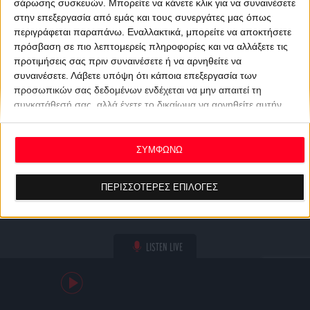
σάρωσης συσκευών. Μπορείτε να κάνετε κλικ για να συναινέσετε
στην επεξεργασία από εμάς και τους συνεργάτες μας όπως
περιγράφεται παραπάνω. Εναλλακτικά, μπορείτε να αποκτήσετε
πρόσβαση σε πιο λεπτομερείς πληροφορίες και να αλλάξετε τις
προτιμήσεις σας πριν συναινέσετε ή να αρνηθείτε να
συναινέσετε.
Λάβετε υπόψη ότι κάποια επεξεργασία των
προσωπικών σας δεδομένων ενδέχεται να μην απαιτεί τη
συγκατάθεσή σας, αλλά έχετε το δικαίωμα να αρνηθείτε αυτήν
την επεξεργασία. Οι προτιμήσεις σας θα ισχύουν μόνο για αυτόν
τον ιστότοπο. Μπορείτε να αλλάξετε τις προτιμήσεις σας ή να
ανακαλέσετε τη συγκατάθεσή σας ανά πάσα στιγμή
ΣΥΜΦΩΝΩ
επιστρέφοντας σε αυτόν τον ιστότοπο και κάνοντας κλικ στο
κουμπί "Απορρήτου" στο κάτω μέρος της ιστοσελίδας.
ΠΕΡΙΣΣΟΤΕΡΕΣ ΕΠΙΛΟΓΕΣ
LISTEN LIVE