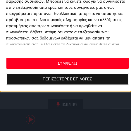
σάρωσης συσκευών. Μπορείτε να κάνετε κλικ για να συναινέσετε
στην επεξεργασία από εμάς και τους συνεργάτες μας όπως
περιγράφεται παραπάνω. Εναλλακτικά, μπορείτε να αποκτήσετε
πρόσβαση σε πιο λεπτομερείς πληροφορίες και να αλλάξετε τις
προτιμήσεις σας πριν συναινέσετε ή να αρνηθείτε να
συναινέσετε.
Λάβετε υπόψη ότι κάποια επεξεργασία των
προσωπικών σας δεδομένων ενδέχεται να μην απαιτεί τη
συγκατάθεσή σας, αλλά έχετε το δικαίωμα να αρνηθείτε αυτήν
την επεξεργασία. Οι προτιμήσεις σας θα ισχύουν μόνο για αυτόν
τον ιστότοπο. Μπορείτε να αλλάξετε τις προτιμήσεις σας ή να
ανακαλέσετε τη συγκατάθεσή σας ανά πάσα στιγμή
ΣΥΜΦΩΝΩ
επιστρέφοντας σε αυτόν τον ιστότοπο και κάνοντας κλικ στο
κουμπί "Απορρήτου" στο κάτω μέρος της ιστοσελίδας.
ΠΕΡΙΣΣΟΤΕΡΕΣ ΕΠΙΛΟΓΕΣ
LISTEN LIVE