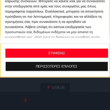
σάρωσης συσκευών. Μπορείτε να κάνετε κλικ για να συναινέσετε
στην επεξεργασία από εμάς και τους συνεργάτες μας όπως
περιγράφεται παραπάνω. Εναλλακτικά, μπορείτε να αποκτήσετε
πρόσβαση σε πιο λεπτομερείς πληροφορίες και να αλλάξετε τις
προτιμήσεις σας πριν συναινέσετε ή να αρνηθείτε να
συναινέσετε.
Λάβετε υπόψη ότι κάποια επεξεργασία των
προσωπικών σας δεδομένων ενδέχεται να μην απαιτεί τη
συγκατάθεσή σας, αλλά έχετε το δικαίωμα να αρνηθείτε αυτήν
την επεξεργασία. Οι προτιμήσεις σας θα ισχύουν μόνο για αυτόν
τον ιστότοπο. Μπορείτε να αλλάξετε τις προτιμήσεις σας ή να
ανακαλέσετε τη συγκατάθεσή σας ανά πάσα στιγμή
ΣΥΜΦΩΝΩ
επιστρέφοντας σε αυτόν τον ιστότοπο και κάνοντας κλικ στο
κουμπί "Απορρήτου" στο κάτω μέρος της ιστοσελίδας.
ΠΕΡΙΣΣΟΤΕΡΕΣ ΕΠΙΛΟΓΕΣ
LISTEN LIVE