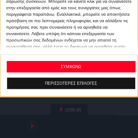
σάρωσης συσκευών. Μπορείτε να κάνετε κλικ για να συναινέσετε
στην επεξεργασία από εμάς και τους συνεργάτες μας όπως
περιγράφεται παραπάνω. Εναλλακτικά, μπορείτε να αποκτήσετε
πρόσβαση σε πιο λεπτομερείς πληροφορίες και να αλλάξετε τις
προτιμήσεις σας πριν συναινέσετε ή να αρνηθείτε να
συναινέσετε.
Λάβετε υπόψη ότι κάποια επεξεργασία των
προσωπικών σας δεδομένων ενδέχεται να μην απαιτεί τη
συγκατάθεσή σας, αλλά έχετε το δικαίωμα να αρνηθείτε αυτήν
την επεξεργασία. Οι προτιμήσεις σας θα ισχύουν μόνο για αυτόν
τον ιστότοπο. Μπορείτε να αλλάξετε τις προτιμήσεις σας ή να
ανακαλέσετε τη συγκατάθεσή σας ανά πάσα στιγμή
ΣΥΜΦΩΝΩ
επιστρέφοντας σε αυτόν τον ιστότοπο και κάνοντας κλικ στο
κουμπί "Απορρήτου" στο κάτω μέρος της ιστοσελίδας.
ΠΕΡΙΣΣΟΤΕΡΕΣ ΕΠΙΛΟΓΕΣ
LISTEN LIVE