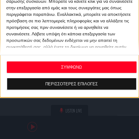
σάρωσης συσκευών. Μπορείτε να κάνετε κλικ για να συναινέσετε
στην επεξεργασία από εμάς και τους συνεργάτες μας όπως
περιγράφεται παραπάνω. Εναλλακτικά, μπορείτε να αποκτήσετε
πρόσβαση σε πιο λεπτομερείς πληροφορίες και να αλλάξετε τις
προτιμήσεις σας πριν συναινέσετε ή να αρνηθείτε να
συναινέσετε.
Λάβετε υπόψη ότι κάποια επεξεργασία των
προσωπικών σας δεδομένων ενδέχεται να μην απαιτεί τη
συγκατάθεσή σας, αλλά έχετε το δικαίωμα να αρνηθείτε αυτήν
την επεξεργασία. Οι προτιμήσεις σας θα ισχύουν μόνο για αυτόν
τον ιστότοπο. Μπορείτε να αλλάξετε τις προτιμήσεις σας ή να
ανακαλέσετε τη συγκατάθεσή σας ανά πάσα στιγμή
ΣΥΜΦΩΝΩ
επιστρέφοντας σε αυτόν τον ιστότοπο και κάνοντας κλικ στο
κουμπί "Απορρήτου" στο κάτω μέρος της ιστοσελίδας.
ΠΕΡΙΣΣΟΤΕΡΕΣ ΕΠΙΛΟΓΕΣ
LISTEN LIVE