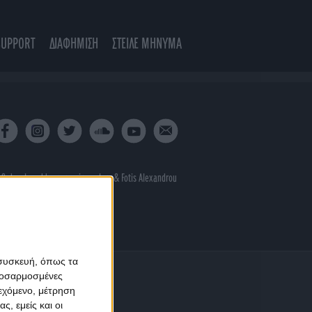
SUPPORT
ΔΙΑΦΗΜΙΣΗ
ΣΤΕΙΛΕ ΜΗΝΥΜΑ
 & developed by
porcupine colors
&
Fotis Alexandrou
 συσκευή, όπως τα
προσαρμοσμένες
ιεχόμενο, μέτρηση
ς, εμείς και οι