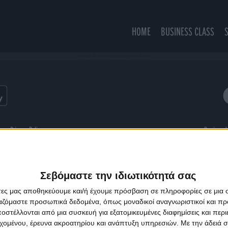
HOME
BUSINESS CLASS
God Gave Me Feet For Dancing (Tasty Or Not Remix)
ns
Privacy Policy
Designed
Σεβόμαστε την ιδιωτικότητά σας
άτες μας αποθηκεύουμε και/ή έχουμε πρόσβαση σε πληροφορίες σε μια
ργαζόμαστε προσωπικά δεδομένα, όπως μοναδικοί αναγνωριστικοί και 
στέλλονται από μια συσκευή για εξατομικευμένες διαφημίσεις και περ
εχομένου, έρευνα ακροατηρίου και ανάπτυξη υπηρεσιών.
Με την άδειά σα