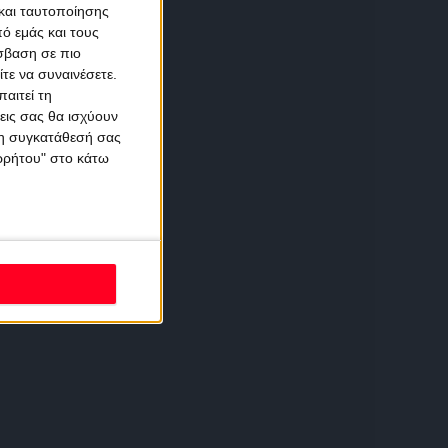
και ταυτοποίησης
ό εμάς και τους
σβαση σε πιο
τε να συναινέσετε.
αιτεί τη
εις σας θα ισχύουν
 τη συγκατάθεσή σας
ορρήτου" στο κάτω