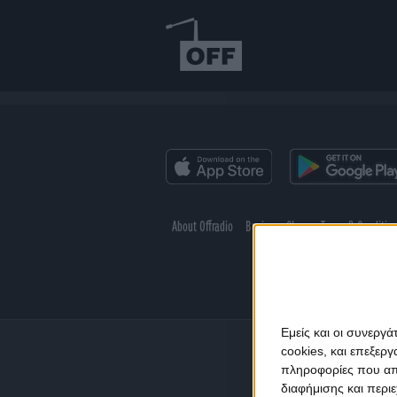
About Offradio
Business Class
Terms & Conditio
Εμείς και οι συνεργ
cookies, και επεξε
πληροφορίες που απο
διαφήμισης και περι