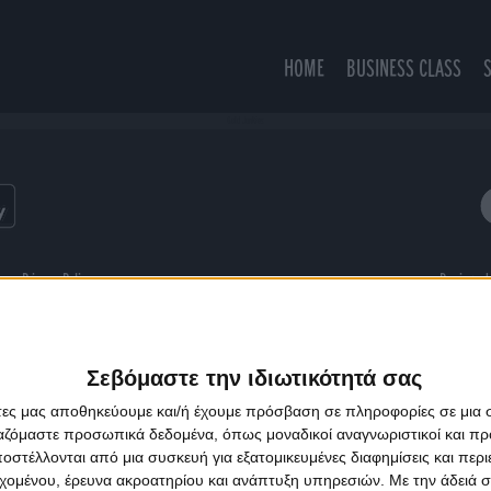
HOME
BUSINESS CLASS
Gold Junkies
ns
Privacy Policy
Designed
Σεβόμαστε την ιδιωτικότητά σας
άτες μας αποθηκεύουμε και/ή έχουμε πρόσβαση σε πληροφορίες σε μια
ργαζόμαστε προσωπικά δεδομένα, όπως μοναδικοί αναγνωριστικοί και 
στέλλονται από μια συσκευή για εξατομικευμένες διαφημίσεις και περ
εχομένου, έρευνα ακροατηρίου και ανάπτυξη υπηρεσιών.
Με την άδειά σα