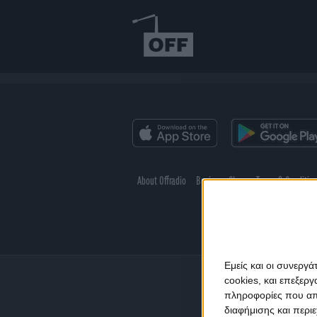
About Offradio
Business Class
Terms & Conditio
Εμείς και οι συνεργ
cookies, και επεξε
πληροφορίες που απο
διαφήμισης και περι