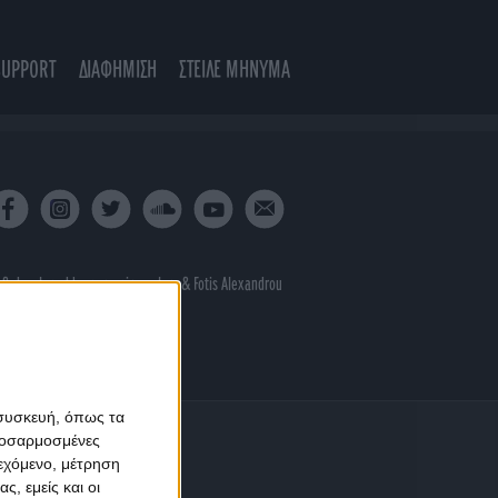
SUPPORT
ΔΙΑΦΗΜΙΣΗ
ΣΤΕΙΛΕ ΜΗΝΥΜΑ
 & developed by
porcupine colors
&
Fotis Alexandrou
 συσκευή, όπως τα
προσαρμοσμένες
ιεχόμενο, μέτρηση
ς, εμείς και οι