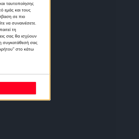
και ταυτοποίησης
ό εμάς και τους
σβαση σε πιο
τε να συναινέσετε.
αιτεί τη
εις σας θα ισχύουν
 τη συγκατάθεσή σας
ορρήτου" στο κάτω