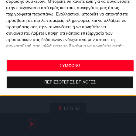
σάρωσης συσκευών. Μπορείτε να κάνετε κλικ για να συναινέσετε
στην επεξεργασία από εμάς και τους συνεργάτες μας όπως
περιγράφεται παραπάνω. Εναλλακτικά, μπορείτε να αποκτήσετε
πρόσβαση σε πιο λεπτομερείς πληροφορίες και να αλλάξετε τις
προτιμήσεις σας πριν συναινέσετε ή να αρνηθείτε να
συναινέσετε.
Λάβετε υπόψη ότι κάποια επεξεργασία των
προσωπικών σας δεδομένων ενδέχεται να μην απαιτεί τη
συγκατάθεσή σας, αλλά έχετε το δικαίωμα να αρνηθείτε αυτήν
την επεξεργασία. Οι προτιμήσεις σας θα ισχύουν μόνο για αυτόν
τον ιστότοπο. Μπορείτε να αλλάξετε τις προτιμήσεις σας ή να
ανακαλέσετε τη συγκατάθεσή σας ανά πάσα στιγμή
ΣΥΜΦΩΝΩ
επιστρέφοντας σε αυτόν τον ιστότοπο και κάνοντας κλικ στο
κουμπί "Απορρήτου" στο κάτω μέρος της ιστοσελίδας.
ΠΕΡΙΣΣΟΤΕΡΕΣ ΕΠΙΛΟΓΕΣ
LISTEN LIVE