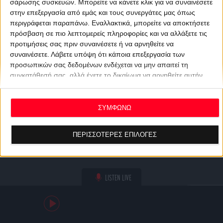
σάρωσης συσκευών. Μπορείτε να κάνετε κλικ για να συναινέσετε
στην επεξεργασία από εμάς και τους συνεργάτες μας όπως
περιγράφεται παραπάνω. Εναλλακτικά, μπορείτε να αποκτήσετε
πρόσβαση σε πιο λεπτομερείς πληροφορίες και να αλλάξετε τις
προτιμήσεις σας πριν συναινέσετε ή να αρνηθείτε να
συναινέσετε.
Λάβετε υπόψη ότι κάποια επεξεργασία των
προσωπικών σας δεδομένων ενδέχεται να μην απαιτεί τη
συγκατάθεσή σας, αλλά έχετε το δικαίωμα να αρνηθείτε αυτήν
την επεξεργασία. Οι προτιμήσεις σας θα ισχύουν μόνο για αυτόν
τον ιστότοπο. Μπορείτε να αλλάξετε τις προτιμήσεις σας ή να
ανακαλέσετε τη συγκατάθεσή σας ανά πάσα στιγμή
ΣΥΜΦΩΝΩ
επιστρέφοντας σε αυτόν τον ιστότοπο και κάνοντας κλικ στο
κουμπί "Απορρήτου" στο κάτω μέρος της ιστοσελίδας.
ΠΕΡΙΣΣΟΤΕΡΕΣ ΕΠΙΛΟΓΕΣ
LISTEN LIVE