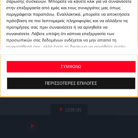
σάρωσης συσκευών. Μπορείτε να κάνετε κλικ για να συναινέσετε
στην επεξεργασία από εμάς και τους συνεργάτες μας όπως
περιγράφεται παραπάνω. Εναλλακτικά, μπορείτε να αποκτήσετε
πρόσβαση σε πιο λεπτομερείς πληροφορίες και να αλλάξετε τις
προτιμήσεις σας πριν συναινέσετε ή να αρνηθείτε να
συναινέσετε.
Λάβετε υπόψη ότι κάποια επεξεργασία των
προσωπικών σας δεδομένων ενδέχεται να μην απαιτεί τη
συγκατάθεσή σας, αλλά έχετε το δικαίωμα να αρνηθείτε αυτήν
την επεξεργασία. Οι προτιμήσεις σας θα ισχύουν μόνο για αυτόν
τον ιστότοπο. Μπορείτε να αλλάξετε τις προτιμήσεις σας ή να
ανακαλέσετε τη συγκατάθεσή σας ανά πάσα στιγμή
ΣΥΜΦΩΝΩ
επιστρέφοντας σε αυτόν τον ιστότοπο και κάνοντας κλικ στο
κουμπί "Απορρήτου" στο κάτω μέρος της ιστοσελίδας.
ΠΕΡΙΣΣΟΤΕΡΕΣ ΕΠΙΛΟΓΕΣ
LISTEN LIVE