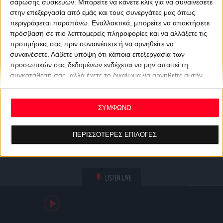
σάρωσης συσκευών. Μπορείτε να κάνετε κλικ για να συναινέσετε
στην επεξεργασία από εμάς και τους συνεργάτες μας όπως
περιγράφεται παραπάνω. Εναλλακτικά, μπορείτε να αποκτήσετε
πρόσβαση σε πιο λεπτομερείς πληροφορίες και να αλλάξετε τις
προτιμήσεις σας πριν συναινέσετε ή να αρνηθείτε να
συναινέσετε.
Λάβετε υπόψη ότι κάποια επεξεργασία των
προσωπικών σας δεδομένων ενδέχεται να μην απαιτεί τη
συγκατάθεσή σας, αλλά έχετε το δικαίωμα να αρνηθείτε αυτήν
την επεξεργασία. Οι προτιμήσεις σας θα ισχύουν μόνο για αυτόν
τον ιστότοπο. Μπορείτε να αλλάξετε τις προτιμήσεις σας ή να
ανακαλέσετε τη συγκατάθεσή σας ανά πάσα στιγμή
ΣΥΜΦΩΝΩ
επιστρέφοντας σε αυτόν τον ιστότοπο και κάνοντας κλικ στο
κουμπί "Απορρήτου" στο κάτω μέρος της ιστοσελίδας.
ΠΕΡΙΣΣΟΤΕΡΕΣ ΕΠΙΛΟΓΕΣ
LISTEN LIVE