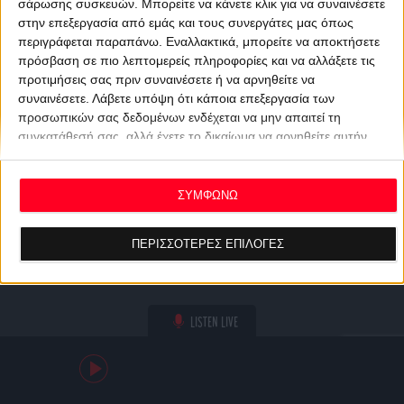
σάρωσης συσκευών. Μπορείτε να κάνετε κλικ για να συναινέσετε
στην επεξεργασία από εμάς και τους συνεργάτες μας όπως
περιγράφεται παραπάνω. Εναλλακτικά, μπορείτε να αποκτήσετε
πρόσβαση σε πιο λεπτομερείς πληροφορίες και να αλλάξετε τις
προτιμήσεις σας πριν συναινέσετε ή να αρνηθείτε να
συναινέσετε.
Λάβετε υπόψη ότι κάποια επεξεργασία των
προσωπικών σας δεδομένων ενδέχεται να μην απαιτεί τη
συγκατάθεσή σας, αλλά έχετε το δικαίωμα να αρνηθείτε αυτήν
την επεξεργασία. Οι προτιμήσεις σας θα ισχύουν μόνο για αυτόν
τον ιστότοπο. Μπορείτε να αλλάξετε τις προτιμήσεις σας ή να
ανακαλέσετε τη συγκατάθεσή σας ανά πάσα στιγμή
ΣΥΜΦΩΝΩ
επιστρέφοντας σε αυτόν τον ιστότοπο και κάνοντας κλικ στο
κουμπί "Απορρήτου" στο κάτω μέρος της ιστοσελίδας.
ΠΕΡΙΣΣΟΤΕΡΕΣ ΕΠΙΛΟΓΕΣ
LISTEN LIVE