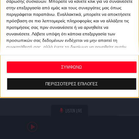
σάρωσης συσκευών. Μπορείτε να κάνετε κλικ για να συναινέσετε
στην επεξεργασία από εμάς και τους συνεργάτες μας όπως
περιγράφεται παραπάνω. Εναλλακτικά, μπορείτε να αποκτήσετε
πρόσβαση σε πιο λεπτομερείς πληροφορίες και να αλλάξετε τις
προτιμήσεις σας πριν συναινέσετε ή να αρνηθείτε να
συναινέσετε.
Λάβετε υπόψη ότι κάποια επεξεργασία των
προσωπικών σας δεδομένων ενδέχεται να μην απαιτεί τη
συγκατάθεσή σας, αλλά έχετε το δικαίωμα να αρνηθείτε αυτήν
την επεξεργασία. Οι προτιμήσεις σας θα ισχύουν μόνο για αυτόν
τον ιστότοπο. Μπορείτε να αλλάξετε τις προτιμήσεις σας ή να
ανακαλέσετε τη συγκατάθεσή σας ανά πάσα στιγμή
ΣΥΜΦΩΝΩ
επιστρέφοντας σε αυτόν τον ιστότοπο και κάνοντας κλικ στο
κουμπί "Απορρήτου" στο κάτω μέρος της ιστοσελίδας.
ΠΕΡΙΣΣΟΤΕΡΕΣ ΕΠΙΛΟΓΕΣ
LISTEN LIVE