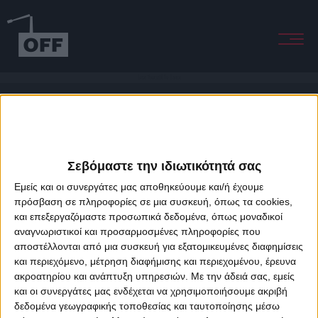
Lose Yourself To Dance
Σεβόμαστε την ιδιωτικότητά σας
Εμείς και οι συνεργάτες μας αποθηκεύουμε και/ή έχουμε
πρόσβαση σε πληροφορίες σε μια συσκευή, όπως τα cookies,
και επεξεργαζόμαστε προσωπικά δεδομένα, όπως μοναδικοί
About Offradio
Business Class
Terms & Conditions
Privacy Policy
αναγνωριστικοί και προσαρμοσμένες πληροφορίες που
Designed & developed by
porcupine colors
&
Fotis Alexandrou
αποστέλλονται από μια συσκευή για εξατομικευμένες διαφημίσεις
και περιεχόμενο, μέτρηση διαφήμισης και περιεχομένου, έρευνα
ακροατηρίου και ανάπτυξη υπηρεσιών.
Με την άδειά σας, εμείς
και οι συνεργάτες μας ενδέχεται να χρησιμοποιήσουμε ακριβή
δεδομένα γεωγραφικής τοποθεσίας και ταυτοποίησης μέσω