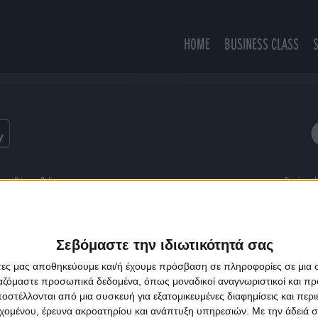
HOME
BUSINESS CLASS
Love Can Damage Your Health
ns
Privacy Policy
Designed
Σεβόμαστε την ιδιωτικότητά σας
άτες μας αποθηκεύουμε και/ή έχουμε πρόσβαση σε πληροφορίες σε μια
ργαζόμαστε προσωπικά δεδομένα, όπως μοναδικοί αναγνωριστικοί και 
στέλλονται από μια συσκευή για εξατομικευμένες διαφημίσεις και περ
εχομένου, έρευνα ακροατηρίου και ανάπτυξη υπηρεσιών.
Με την άδειά σα