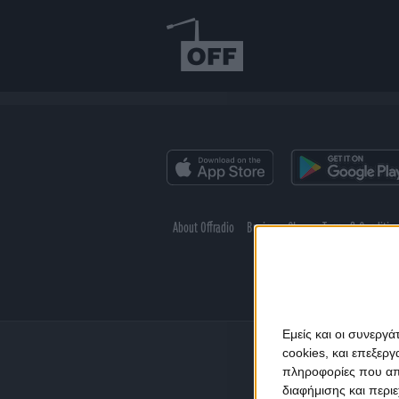
About Offradio
Business Class
Terms & Conditio
Εμείς και οι συνεργ
cookies, και επεξε
πληροφορίες που απο
διαφήμισης και περι