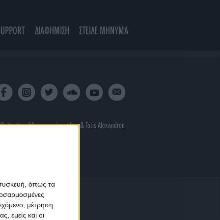
SUPPORT
ΔΙΑΦΗΜΙΣΗ
ΣΤΕΙΛΕ ΜΗΝΥΜΑ
 & developed by
porcupine colors
&
Fotis Alexandrou
 συσκευή, όπως τα
προσαρμοσμένες
ιεχόμενο, μέτρηση
ς, εμείς και οι