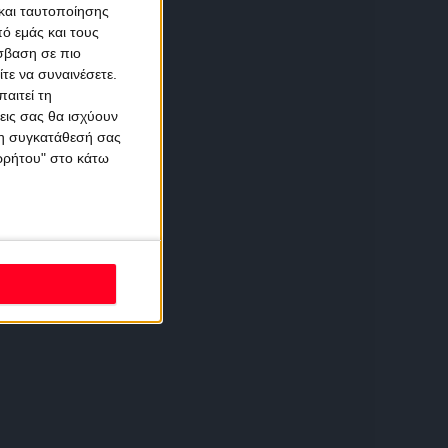
και ταυτοποίησης
ό εμάς και τους
σβαση σε πιο
τε να συναινέσετε.
αιτεί τη
εις σας θα ισχύουν
 τη συγκατάθεσή σας
ορρήτου" στο κάτω