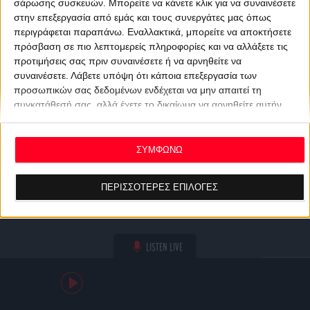
σάρωσης συσκευών. Μπορείτε να κάνετε κλικ για να συναινέσετε
στην επεξεργασία από εμάς και τους συνεργάτες μας όπως
περιγράφεται παραπάνω. Εναλλακτικά, μπορείτε να αποκτήσετε
πρόσβαση σε πιο λεπτομερείς πληροφορίες και να αλλάξετε τις
προτιμήσεις σας πριν συναινέσετε ή να αρνηθείτε να
συναινέσετε.
Λάβετε υπόψη ότι κάποια επεξεργασία των
προσωπικών σας δεδομένων ενδέχεται να μην απαιτεί τη
συγκατάθεσή σας, αλλά έχετε το δικαίωμα να αρνηθείτε αυτήν
την επεξεργασία. Οι προτιμήσεις σας θα ισχύουν μόνο για αυτόν
τον ιστότοπο. Μπορείτε να αλλάξετε τις προτιμήσεις σας ή να
ανακαλέσετε τη συγκατάθεσή σας ανά πάσα στιγμή
ΣΥΜΦΩΝΩ
επιστρέφοντας σε αυτόν τον ιστότοπο και κάνοντας κλικ στο
κουμπί "Απορρήτου" στο κάτω μέρος της ιστοσελίδας.
ΠΕΡΙΣΣΟΤΕΡΕΣ ΕΠΙΛΟΓΕΣ
LISTEN LIVE