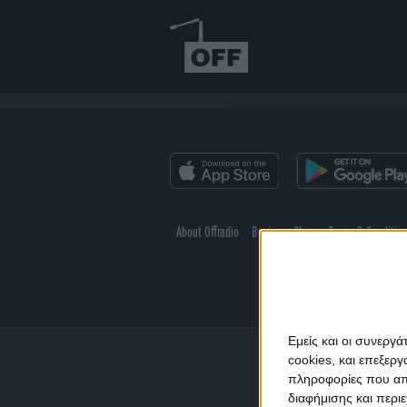
About Offradio
Business Class
Terms & Conditio
Εμείς και οι συνεργ
cookies, και επεξε
πληροφορίες που απο
διαφήμισης και περι