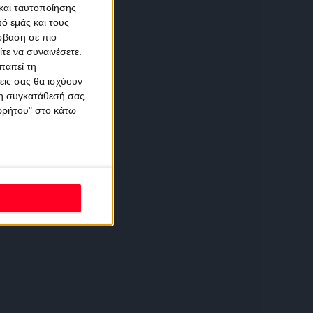
και ταυτοποίησης
ό εμάς και τους
σβαση σε πιο
τε να συναινέσετε.
αιτεί τη
εις σας θα ισχύουν
 τη συγκατάθεσή σας
ορρήτου" στο κάτω