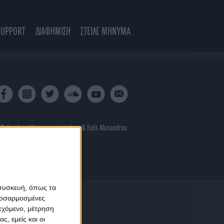
SUPPORT
ΔΙΑΦΗΜΙΣΗ
ΣΤΕΙΛΕ ΜΗΝΥΜΑ
 & developed by
porcupine colors
&
Fotis Alexandrou
 συσκευή, όπως τα
προσαρμοσμένες
ιεχόμενο, μέτρηση
ς, εμείς και οι