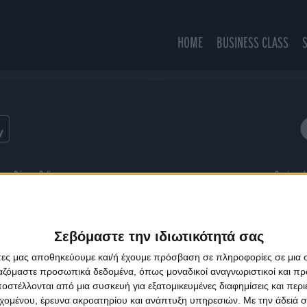
HOME
BUSINESS CLASS
Memories
ns
Privacy Policy
Designed
Σεβόμαστε την ιδιωτικότητά σας
άτες μας αποθηκεύουμε και/ή έχουμε πρόσβαση σε πληροφορίες σε μια
ργαζόμαστε προσωπικά δεδομένα, όπως μοναδικοί αναγνωριστικοί και 
στέλλονται από μια συσκευή για εξατομικευμένες διαφημίσεις και περ
εχομένου, έρευνα ακροατηρίου και ανάπτυξη υπηρεσιών.
Με την άδειά σα