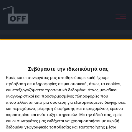
More Than Ever People (feat. Cathy Battistessa)
Σεβόμαστε την ιδιωτικότητά σας
Εμείς και οι συνεργάτες μας αποθηκεύουμε και/ή έχουμε
πρόσβαση σε πληροφορίες σε μια συσκευή, όπως τα cookies,
και επεξεργαζόμαστε προσωπικά δεδομένα, όπως μοναδικοί
About Offradio
Business Class
Terms & Conditions
Privacy Policy
αναγνωριστικοί και προσαρμοσμένες πληροφορίες που
Designed & developed by
porcupine colors
&
Fotis Alexandrou
αποστέλλονται από μια συσκευή για εξατομικευμένες διαφημίσεις
και περιεχόμενο, μέτρηση διαφήμισης και περιεχομένου, έρευνα
ακροατηρίου και ανάπτυξη υπηρεσιών.
Με την άδειά σας, εμείς
και οι συνεργάτες μας ενδέχεται να χρησιμοποιήσουμε ακριβή
δεδομένα γεωγραφικής τοποθεσίας και ταυτοποίησης μέσω