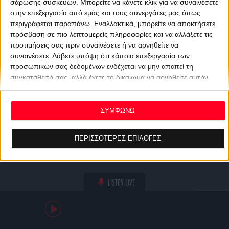
σάρωσης συσκευών. Μπορείτε να κάνετε κλικ για να συναινέσετε
στην επεξεργασία από εμάς και τους συνεργάτες μας όπως
περιγράφεται παραπάνω. Εναλλακτικά, μπορείτε να αποκτήσετε
πρόσβαση σε πιο λεπτομερείς πληροφορίες και να αλλάξετε τις
προτιμήσεις σας πριν συναινέσετε ή να αρνηθείτε να
συναινέσετε.
Λάβετε υπόψη ότι κάποια επεξεργασία των
προσωπικών σας δεδομένων ενδέχεται να μην απαιτεί τη
συγκατάθεσή σας, αλλά έχετε το δικαίωμα να αρνηθείτε αυτήν
την επεξεργασία. Οι προτιμήσεις σας θα ισχύουν μόνο για αυτόν
τον ιστότοπο. Μπορείτε να αλλάξετε τις προτιμήσεις σας ή να
ανακαλέσετε τη συγκατάθεσή σας ανά πάσα στιγμή
ΣΥΜΦΩΝΩ
επιστρέφοντας σε αυτόν τον ιστότοπο και κάνοντας κλικ στο
κουμπί "Απορρήτου" στο κάτω μέρος της ιστοσελίδας.
ΠΕΡΙΣΣΟΤΕΡΕΣ ΕΠΙΛΟΓΕΣ
LISTEN LIVE