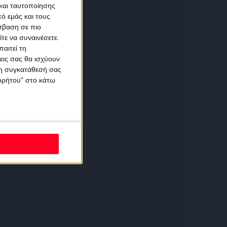
και ταυτοποίησης
ό εμάς και τους
σβαση σε πιο
τε να συναινέσετε.
αιτεί τη
εις σας θα ισχύουν
 τη συγκατάθεσή σας
ορρήτου" στο κάτω