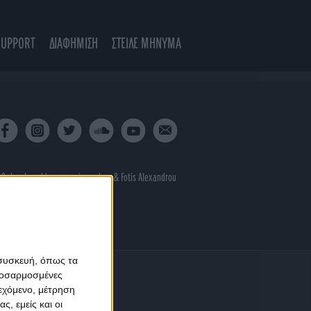
SUPPORT
ΔΙΑΦΗΜΙΣΗ
ΣΤΕΙΛΕ ΜΗΝΥΜΑ
 & developed by
porcupine colors
&
Fotis Alexandrou
 συσκευή, όπως τα
προσαρμοσμένες
ιεχόμενο, μέτρηση
ς, εμείς και οι