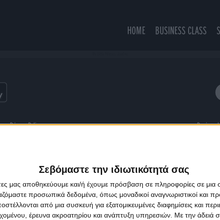
HOME
BUSINESS CLASS
My Little Princess Josefina
ns
Privacy Policy
Designed
Σεβόμαστε την ιδιωτικότητά σας
άτες μας αποθηκεύουμε και/ή έχουμε πρόσβαση σε πληροφορίες σε μια
ργαζόμαστε προσωπικά δεδομένα, όπως μοναδικοί αναγνωριστικοί και 
στέλλονται από μια συσκευή για εξατομικευμένες διαφημίσεις και περ
εχομένου, έρευνα ακροατηρίου και ανάπτυξη υπηρεσιών.
Με την άδειά σα