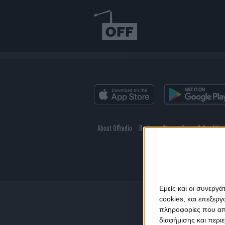
About Offradio
Business Class
Terms & Conditio
Εμείς και οι συνεργ
cookies, και επεξε
πληροφορίες που απο
διαφήμισης και περι