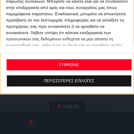
σάρωσης συσκευών. Μπορείτε να κάνετε κλικ για να συναινέσετε
στην επεξεργασία από εμάς και τους συνεργάτες μας όπως
περιγράφεται παραπάνω. Εναλλακτικά, μπορείτε να αποκτήσετε
πρόσβαση σε πιο λεπτομερείς πληροφορίες και να αλλάξετε τις
προτιμήσεις σας πριν συναινέσετε ή να αρνηθείτε να
συναινέσετε.
Λάβετε υπόψη ότι κάποια επεξεργασία των
προσωπικών σας δεδομένων ενδέχεται να μην απαιτεί τη
συγκατάθεσή σας, αλλά έχετε το δικαίωμα να αρνηθείτε αυτήν
την επεξεργασία. Οι προτιμήσεις σας θα ισχύουν μόνο για αυτόν
τον ιστότοπο. Μπορείτε να αλλάξετε τις προτιμήσεις σας ή να
ανακαλέσετε τη συγκατάθεσή σας ανά πάσα στιγμή
ΣΥΜΦΩΝΩ
επιστρέφοντας σε αυτόν τον ιστότοπο και κάνοντας κλικ στο
κουμπί "Απορρήτου" στο κάτω μέρος της ιστοσελίδας.
ΠΕΡΙΣΣΟΤΕΡΕΣ ΕΠΙΛΟΓΕΣ
LISTEN LIVE