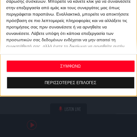
σάρωσης συσκευών. Μπορείτε να κάνετε κλικ για να συναινέσετε
στην επεξεργασία από εμάς και τους συνεργάτες μας όπως
περιγράφεται παραπάνω. Εναλλακτικά, μπορείτε να αποκτήσετε
πρόσβαση σε πιο λεπτομερείς πληροφορίες και να αλλάξετε τις
προτιμήσεις σας πριν συναινέσετε ή να αρνηθείτε να
συναινέσετε.
Λάβετε υπόψη ότι κάποια επεξεργασία των
προσωπικών σας δεδομένων ενδέχεται να μην απαιτεί τη
συγκατάθεσή σας, αλλά έχετε το δικαίωμα να αρνηθείτε αυτήν
την επεξεργασία. Οι προτιμήσεις σας θα ισχύουν μόνο για αυτόν
τον ιστότοπο. Μπορείτε να αλλάξετε τις προτιμήσεις σας ή να
ανακαλέσετε τη συγκατάθεσή σας ανά πάσα στιγμή
ΣΥΜΦΩΝΩ
επιστρέφοντας σε αυτόν τον ιστότοπο και κάνοντας κλικ στο
κουμπί "Απορρήτου" στο κάτω μέρος της ιστοσελίδας.
ΠΕΡΙΣΣΟΤΕΡΕΣ ΕΠΙΛΟΓΕΣ
LISTEN LIVE