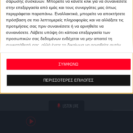
σάρωσης συσκευών. Μπορείτε να κάνετε κλικ για να συναινέσετε
στην επεξεργασία από εμάς και τους συνεργάτες μας όπως
περιγράφεται παραπάνω. Εναλλακτικά, μπορείτε να αποκτήσετε
πρόσβαση σε πιο λεπτομερείς πληροφορίες και να αλλάξετε τις
προτιμήσεις σας πριν συναινέσετε ή να αρνηθείτε να
συναινέσετε.
Λάβετε υπόψη ότι κάποια επεξεργασία των
προσωπικών σας δεδομένων ενδέχεται να μην απαιτεί τη
συγκατάθεσή σας, αλλά έχετε το δικαίωμα να αρνηθείτε αυτήν
την επεξεργασία. Οι προτιμήσεις σας θα ισχύουν μόνο για αυτόν
τον ιστότοπο. Μπορείτε να αλλάξετε τις προτιμήσεις σας ή να
ανακαλέσετε τη συγκατάθεσή σας ανά πάσα στιγμή
ΣΥΜΦΩΝΩ
επιστρέφοντας σε αυτόν τον ιστότοπο και κάνοντας κλικ στο
κουμπί "Απορρήτου" στο κάτω μέρος της ιστοσελίδας.
ΠΕΡΙΣΣΟΤΕΡΕΣ ΕΠΙΛΟΓΕΣ
LISTEN LIVE