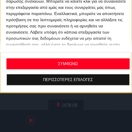
σάρωσης συσκευών. Μπορείτε να κάνετε κλικ για να συναινέσετε
στην επεξεργασία από εμάς και τους συνεργάτες μας όπως
περιγράφεται παραπάνω. Εναλλακτικά, μπορείτε να αποκτήσετε
πρόσβαση σε πιο λεπτομερείς πληροφορίες και να αλλάξετε τις
προτιμήσεις σας πριν συναινέσετε ή να αρνηθείτε να
συναινέσετε.
Λάβετε υπόψη ότι κάποια επεξεργασία των
προσωπικών σας δεδομένων ενδέχεται να μην απαιτεί τη
συγκατάθεσή σας, αλλά έχετε το δικαίωμα να αρνηθείτε αυτήν
την επεξεργασία. Οι προτιμήσεις σας θα ισχύουν μόνο για αυτόν
τον ιστότοπο. Μπορείτε να αλλάξετε τις προτιμήσεις σας ή να
ανακαλέσετε τη συγκατάθεσή σας ανά πάσα στιγμή
ΣΥΜΦΩΝΩ
επιστρέφοντας σε αυτόν τον ιστότοπο και κάνοντας κλικ στο
κουμπί "Απορρήτου" στο κάτω μέρος της ιστοσελίδας.
ΠΕΡΙΣΣΟΤΕΡΕΣ ΕΠΙΛΟΓΕΣ
LISTEN LIVE