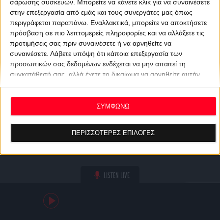
σάρωσης συσκευών. Μπορείτε να κάνετε κλικ για να συναινέσετε
στην επεξεργασία από εμάς και τους συνεργάτες μας όπως
περιγράφεται παραπάνω. Εναλλακτικά, μπορείτε να αποκτήσετε
πρόσβαση σε πιο λεπτομερείς πληροφορίες και να αλλάξετε τις
προτιμήσεις σας πριν συναινέσετε ή να αρνηθείτε να
συναινέσετε.
Λάβετε υπόψη ότι κάποια επεξεργασία των
προσωπικών σας δεδομένων ενδέχεται να μην απαιτεί τη
συγκατάθεσή σας, αλλά έχετε το δικαίωμα να αρνηθείτε αυτήν
την επεξεργασία. Οι προτιμήσεις σας θα ισχύουν μόνο για αυτόν
τον ιστότοπο. Μπορείτε να αλλάξετε τις προτιμήσεις σας ή να
ανακαλέσετε τη συγκατάθεσή σας ανά πάσα στιγμή
ΣΥΜΦΩΝΩ
επιστρέφοντας σε αυτόν τον ιστότοπο και κάνοντας κλικ στο
κουμπί "Απορρήτου" στο κάτω μέρος της ιστοσελίδας.
ΠΕΡΙΣΣΟΤΕΡΕΣ ΕΠΙΛΟΓΕΣ
LISTEN LIVE