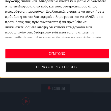
σάρωσης συσκευών. Μπορείτε να κάνετε κλικ για να συναινέσετε
στην επεξεργασία από εμάς και τους συνεργάτες μας όπως
περιγράφεται παραπάνω. Εναλλακτικά, μπορείτε να αποκτήσετε
πρόσβαση σε πιο λεπτομερείς πληροφορίες και να αλλάξετε τις
προτιμήσεις σας πριν συναινέσετε ή να αρνηθείτε να
συναινέσετε.
Λάβετε υπόψη ότι κάποια επεξεργασία των
προσωπικών σας δεδομένων ενδέχεται να μην απαιτεί τη
συγκατάθεσή σας, αλλά έχετε το δικαίωμα να αρνηθείτε αυτήν
την επεξεργασία. Οι προτιμήσεις σας θα ισχύουν μόνο για αυτόν
τον ιστότοπο. Μπορείτε να αλλάξετε τις προτιμήσεις σας ή να
ανακαλέσετε τη συγκατάθεσή σας ανά πάσα στιγμή
ΣΥΜΦΩΝΩ
επιστρέφοντας σε αυτόν τον ιστότοπο και κάνοντας κλικ στο
κουμπί "Απορρήτου" στο κάτω μέρος της ιστοσελίδας.
ΠΕΡΙΣΣΟΤΕΡΕΣ ΕΠΙΛΟΓΕΣ
LISTEN LIVE