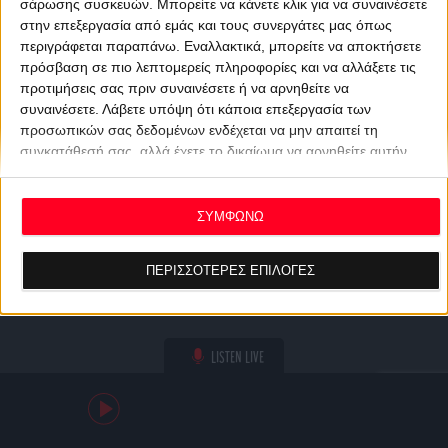
σάρωσης συσκευών. Μπορείτε να κάνετε κλικ για να συναινέσετε
στην επεξεργασία από εμάς και τους συνεργάτες μας όπως
περιγράφεται παραπάνω. Εναλλακτικά, μπορείτε να αποκτήσετε
πρόσβαση σε πιο λεπτομερείς πληροφορίες και να αλλάξετε τις
προτιμήσεις σας πριν συναινέσετε ή να αρνηθείτε να
συναινέσετε.
Λάβετε υπόψη ότι κάποια επεξεργασία των
προσωπικών σας δεδομένων ενδέχεται να μην απαιτεί τη
συγκατάθεσή σας, αλλά έχετε το δικαίωμα να αρνηθείτε αυτήν
την επεξεργασία. Οι προτιμήσεις σας θα ισχύουν μόνο για αυτόν
τον ιστότοπο. Μπορείτε να αλλάξετε τις προτιμήσεις σας ή να
ανακαλέσετε τη συγκατάθεσή σας ανά πάσα στιγμή
ΣΥΜΦΩΝΩ
επιστρέφοντας σε αυτόν τον ιστότοπο και κάνοντας κλικ στο
κουμπί "Απορρήτου" στο κάτω μέρος της ιστοσελίδας.
ΠΕΡΙΣΣΟΤΕΡΕΣ ΕΠΙΛΟΓΕΣ
LISTEN LIVE