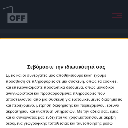
Requiem For A Love Affair
Σεβόμαστε την ιδιωτικότητά σας
Εμείς και οι συνεργάτες μας αποθηκεύουμε και/ή έχουμε
πρόσβαση σε πληροφορίες σε μια συσκευή, όπως τα cookies,
και επεξεργαζόμαστε προσωπικά δεδομένα, όπως μοναδικοί
About Offradio
Business Class
Terms & Conditions
Privacy Policy
αναγνωριστικοί και προσαρμοσμένες πληροφορίες που
Designed & developed by
porcupine colors
&
Fotis Alexandrou
αποστέλλονται από μια συσκευή για εξατομικευμένες διαφημίσεις
και περιεχόμενο, μέτρηση διαφήμισης και περιεχομένου, έρευνα
ακροατηρίου και ανάπτυξη υπηρεσιών.
Με την άδειά σας, εμείς
και οι συνεργάτες μας ενδέχεται να χρησιμοποιήσουμε ακριβή
δεδομένα γεωγραφικής τοποθεσίας και ταυτοποίησης μέσω