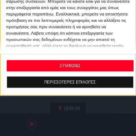
σάρωσης συσκευών. Μπορείτε να κάνετε κλικ για να συναινέσετε
στην επεξεργασία από εμάς και τους συνεργάτες μας όπως
περιγράφεται παραπάνω. Εναλλακτικά, μπορείτε να αποκτήσετε
πρόσβαση σε πιο λεπτομερείς πληροφορίες και να αλλάξετε τις
προτιμήσεις σας πριν συναινέσετε ή να αρνηθείτε να
συναινέσετε.
Λάβετε υπόψη ότι κάποια επεξεργασία των
προσωπικών σας δεδομένων ενδέχεται να μην απαιτεί τη
συγκατάθεσή σας, αλλά έχετε το δικαίωμα να αρνηθείτε αυτήν
την επεξεργασία. Οι προτιμήσεις σας θα ισχύουν μόνο για αυτόν
τον ιστότοπο. Μπορείτε να αλλάξετε τις προτιμήσεις σας ή να
ανακαλέσετε τη συγκατάθεσή σας ανά πάσα στιγμή
ΣΥΜΦΩΝΩ
επιστρέφοντας σε αυτόν τον ιστότοπο και κάνοντας κλικ στο
κουμπί "Απορρήτου" στο κάτω μέρος της ιστοσελίδας.
ΠΕΡΙΣΣΟΤΕΡΕΣ ΕΠΙΛΟΓΕΣ
LISTEN LIVE