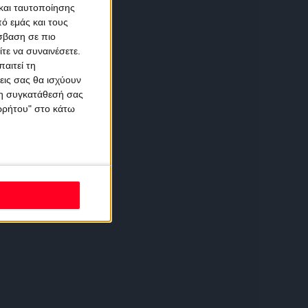
και ταυτοποίησης
ό εμάς και τους
σβαση σε πιο
τε να συναινέσετε.
αιτεί τη
εις σας θα ισχύουν
 τη συγκατάθεσή σας
ορρήτου" στο κάτω