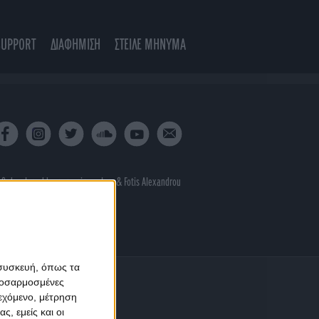
SUPPORT
ΔΙΑΦΗΜΙΣΗ
ΣΤΕΙΛΕ ΜΗΝΥΜΑ
 & developed by
porcupine colors
&
Fotis Alexandrou
 συσκευή, όπως τα
προσαρμοσμένες
ιεχόμενο, μέτρηση
ς, εμείς και οι