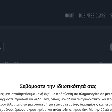
HOME
BUSINESS CLASS
Sunshine Philosophy (Rob Da Bank)
ns
Privacy Policy
Designed
Σεβόμαστε την ιδιωτικότητά σας
άτες μας αποθηκεύουμε και/ή έχουμε πρόσβαση σε πληροφορίες σε μια
ργαζόμαστε προσωπικά δεδομένα, όπως μοναδικοί αναγνωριστικοί και 
στέλλονται από μια συσκευή για εξατομικευμένες διαφημίσεις και περ
εχομένου, έρευνα ακροατηρίου και ανάπτυξη υπηρεσιών.
Με την άδειά σα