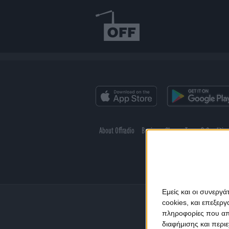
About Offradio
Business Class
Terms & Conditio
Εμείς και οι συνεργ
cookies, και επεξε
πληροφορίες που απο
διαφήμισης και περι