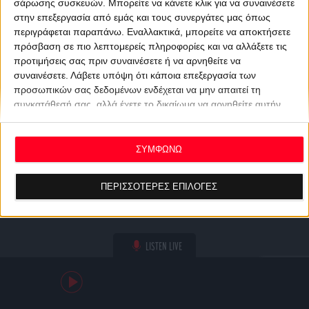
σάρωσης συσκευών. Μπορείτε να κάνετε κλικ για να συναινέσετε
στην επεξεργασία από εμάς και τους συνεργάτες μας όπως
περιγράφεται παραπάνω. Εναλλακτικά, μπορείτε να αποκτήσετε
πρόσβαση σε πιο λεπτομερείς πληροφορίες και να αλλάξετε τις
προτιμήσεις σας πριν συναινέσετε ή να αρνηθείτε να
συναινέσετε.
Λάβετε υπόψη ότι κάποια επεξεργασία των
προσωπικών σας δεδομένων ενδέχεται να μην απαιτεί τη
συγκατάθεσή σας, αλλά έχετε το δικαίωμα να αρνηθείτε αυτήν
την επεξεργασία. Οι προτιμήσεις σας θα ισχύουν μόνο για αυτόν
τον ιστότοπο. Μπορείτε να αλλάξετε τις προτιμήσεις σας ή να
ανακαλέσετε τη συγκατάθεσή σας ανά πάσα στιγμή
ΣΥΜΦΩΝΩ
επιστρέφοντας σε αυτόν τον ιστότοπο και κάνοντας κλικ στο
κουμπί "Απορρήτου" στο κάτω μέρος της ιστοσελίδας.
ΠΕΡΙΣΣΟΤΕΡΕΣ ΕΠΙΛΟΓΕΣ
LISTEN LIVE