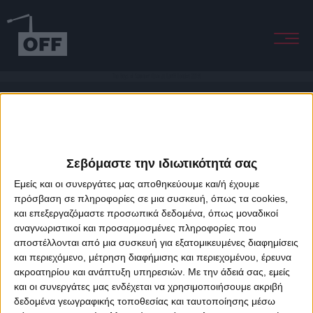
The Boys of Summer (Live at EartH London 2019)
Σεβόμαστε την ιδιωτικότητά σας
Εμείς και οι συνεργάτες μας αποθηκεύουμε και/ή έχουμε
πρόσβαση σε πληροφορίες σε μια συσκευή, όπως τα cookies,
και επεξεργαζόμαστε προσωπικά δεδομένα, όπως μοναδικοί
About Offradio
Business Class
Terms & Conditions
Privacy Policy
αναγνωριστικοί και προσαρμοσμένες πληροφορίες που
Designed & developed by
porcupine colors
&
Fotis Alexandrou
αποστέλλονται από μια συσκευή για εξατομικευμένες διαφημίσεις
και περιεχόμενο, μέτρηση διαφήμισης και περιεχομένου, έρευνα
ακροατηρίου και ανάπτυξη υπηρεσιών.
Με την άδειά σας, εμείς
και οι συνεργάτες μας ενδέχεται να χρησιμοποιήσουμε ακριβή
δεδομένα γεωγραφικής τοποθεσίας και ταυτοποίησης μέσω