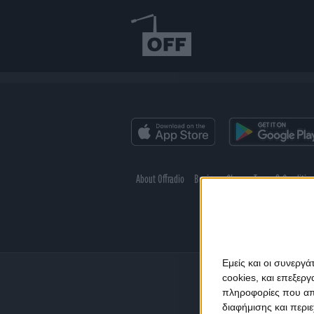
About Offradio
Business Class
Terms & Conditio
Εμείς και οι συνεργ
cookies, και επεξε
πληροφορίες που απο
διαφήμισης και περι