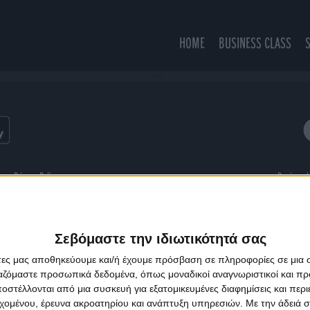
HOME
BUSINESS CLASS
Twizzler
ns
Privacy Policy
Designed
Σεβόμαστε την ιδιωτικότητά σας
άτες μας αποθηκεύουμε και/ή έχουμε πρόσβαση σε πληροφορίες σε μια
ργαζόμαστε προσωπικά δεδομένα, όπως μοναδικοί αναγνωριστικοί και 
στέλλονται από μια συσκευή για εξατομικευμένες διαφημίσεις και περ
εχομένου, έρευνα ακροατηρίου και ανάπτυξη υπηρεσιών.
Με την άδειά σα