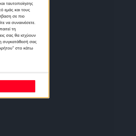
και ταυτοποίησης
ό εμάς και τους
σβαση σε πιο
τε να συναινέσετε.
αιτεί τη
εις σας θα ισχύουν
 τη συγκατάθεσή σας
ορρήτου" στο κάτω