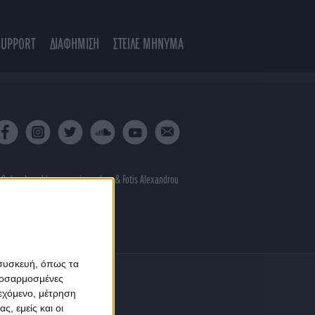
SUPPORT
ΔΙΑΦΗΜΙΣΗ
ΣΤΕΙΛΕ ΜΗΝΥΜΑ
 & developed by
porcupine colors
&
Fotis Alexandrou
 συσκευή, όπως τα
προσαρμοσμένες
ιεχόμενο, μέτρηση
ς, εμείς και οι