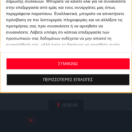
σάρωσης συσκευών. Μπορείτε να κάνετε κλικ για να συναινέσετε
στην επεξεργασία από εμάς και τους συνεργάτες μας όπως
περιγράφεται παραπάνω. Εναλλακτικά, μπορείτε να αποκτήσετε
πρόσβαση σε πιο λεπτομερείς πληροφορίες και να αλλάξετε τις
προτιμήσεις σας πριν συναινέσετε ή να αρνηθείτε να
συναινέσετε.
Λάβετε υπόψη ότι κάποια επεξεργασία των
προσωπικών σας δεδομένων ενδέχεται να μην απαιτεί τη
συγκατάθεσή σας, αλλά έχετε το δικαίωμα να αρνηθείτε αυτήν
την επεξεργασία. Οι προτιμήσεις σας θα ισχύουν μόνο για αυτόν
τον ιστότοπο. Μπορείτε να αλλάξετε τις προτιμήσεις σας ή να
ανακαλέσετε τη συγκατάθεσή σας ανά πάσα στιγμή
ΣΥΜΦΩΝΩ
επιστρέφοντας σε αυτόν τον ιστότοπο και κάνοντας κλικ στο
κουμπί "Απορρήτου" στο κάτω μέρος της ιστοσελίδας.
ΠΕΡΙΣΣΟΤΕΡΕΣ ΕΠΙΛΟΓΕΣ
LISTEN LIVE