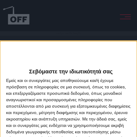
Velocity oF love (Hot Toddy Mx)
Σεβόμαστε την ιδιωτικότητά σας
Εμείς και οι συνεργάτες μας αποθηκεύουμε και/ή έχουμε
πρόσβαση σε πληροφορίες σε μια συσκευή, όπως τα cookies,
και επεξεργαζόμαστε προσωπικά δεδομένα, όπως μοναδικοί
About Offradio
Business Class
Terms & Conditions
Privacy Policy
αναγνωριστικοί και προσαρμοσμένες πληροφορίες που
Designed & developed by
porcupine colors
&
Fotis Alexandrou
αποστέλλονται από μια συσκευή για εξατομικευμένες διαφημίσεις
και περιεχόμενο, μέτρηση διαφήμισης και περιεχομένου, έρευνα
ακροατηρίου και ανάπτυξη υπηρεσιών.
Με την άδειά σας, εμείς
και οι συνεργάτες μας ενδέχεται να χρησιμοποιήσουμε ακριβή
δεδομένα γεωγραφικής τοποθεσίας και ταυτοποίησης μέσω