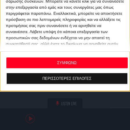
σάρωσης συσκευών. Μπορείτε να κάνετε κλικ για να συναινέσετε
στην επεξεργασία από εμάς και τους συνεργάτες μας όπως
περιγράφεται παραπάνω. Εναλλακτικά, μπορείτε να αποκτήσετε
πρόσβαση σε πιο λεπτομερείς πληροφορίες και να αλλάξετε τις
προτιμήσεις σας πριν συναινέσετε ή να αρνηθείτε να
συναινέσετε.
Λάβετε υπόψη ότι κάποια επεξεργασία των
προσωπικών σας δεδομένων ενδέχεται να μην απαιτεί τη
συγκατάθεσή σας, αλλά έχετε το δικαίωμα να αρνηθείτε αυτήν
την επεξεργασία. Οι προτιμήσεις σας θα ισχύουν μόνο για αυτόν
τον ιστότοπο. Μπορείτε να αλλάξετε τις προτιμήσεις σας ή να
ανακαλέσετε τη συγκατάθεσή σας ανά πάσα στιγμή
ΣΥΜΦΩΝΩ
επιστρέφοντας σε αυτόν τον ιστότοπο και κάνοντας κλικ στο
κουμπί "Απορρήτου" στο κάτω μέρος της ιστοσελίδας.
ΠΕΡΙΣΣΟΤΕΡΕΣ ΕΠΙΛΟΓΕΣ
LISTEN LIVE