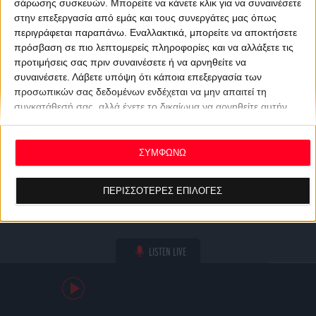
σάρωσης συσκευών. Μπορείτε να κάνετε κλικ για να συναινέσετε
στην επεξεργασία από εμάς και τους συνεργάτες μας όπως
περιγράφεται παραπάνω. Εναλλακτικά, μπορείτε να αποκτήσετε
πρόσβαση σε πιο λεπτομερείς πληροφορίες και να αλλάξετε τις
προτιμήσεις σας πριν συναινέσετε ή να αρνηθείτε να
συναινέσετε.
Λάβετε υπόψη ότι κάποια επεξεργασία των
προσωπικών σας δεδομένων ενδέχεται να μην απαιτεί τη
συγκατάθεσή σας, αλλά έχετε το δικαίωμα να αρνηθείτε αυτήν
την επεξεργασία. Οι προτιμήσεις σας θα ισχύουν μόνο για αυτόν
τον ιστότοπο. Μπορείτε να αλλάξετε τις προτιμήσεις σας ή να
ανακαλέσετε τη συγκατάθεσή σας ανά πάσα στιγμή
ΣΥΜΦΩΝΩ
επιστρέφοντας σε αυτόν τον ιστότοπο και κάνοντας κλικ στο
κουμπί "Απορρήτου" στο κάτω μέρος της ιστοσελίδας.
ΠΕΡΙΣΣΟΤΕΡΕΣ ΕΠΙΛΟΓΕΣ
LISTEN LIVE