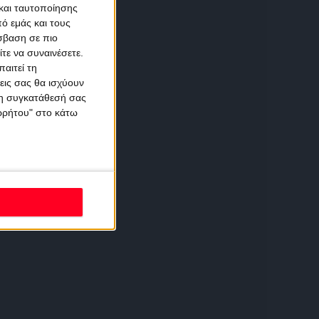
και ταυτοποίησης
ό εμάς και τους
σβαση σε πιο
τε να συναινέσετε.
αιτεί τη
εις σας θα ισχύουν
 τη συγκατάθεσή σας
ορρήτου" στο κάτω