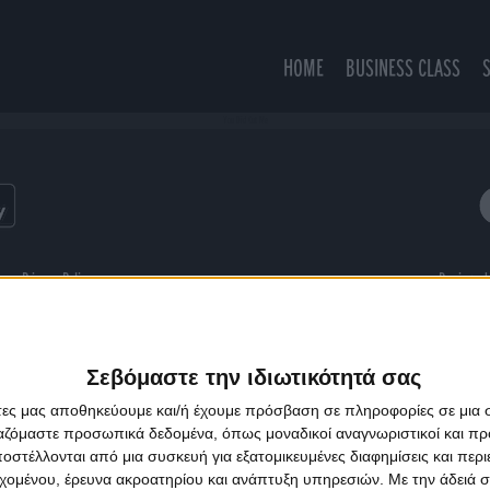
HOME
BUSINESS CLASS
You Did Cut Me
ns
Privacy Policy
Designed
Σεβόμαστε την ιδιωτικότητά σας
άτες μας αποθηκεύουμε και/ή έχουμε πρόσβαση σε πληροφορίες σε μια
ργαζόμαστε προσωπικά δεδομένα, όπως μοναδικοί αναγνωριστικοί και 
στέλλονται από μια συσκευή για εξατομικευμένες διαφημίσεις και περ
εχομένου, έρευνα ακροατηρίου και ανάπτυξη υπηρεσιών.
Με την άδειά σα