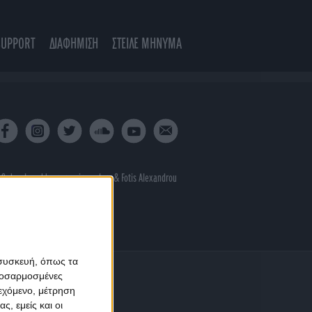
SUPPORT
ΔΙΑΦΗΜΙΣΗ
ΣΤΕΙΛΕ ΜΗΝΥΜΑ
 & developed by
porcupine colors
&
Fotis Alexandrou
 συσκευή, όπως τα
προσαρμοσμένες
ιεχόμενο, μέτρηση
ς, εμείς και οι