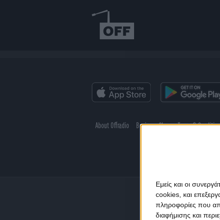
About Offradio
Business Class
Terms & Conditio
Εμείς και οι συνεργ
cookies, και επεξε
πληροφορίες που απο
διαφήμισης και περι