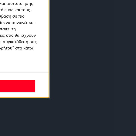
και ταυτοποίησης
ό εμάς και τους
σβαση σε πιο
τε να συναινέσετε.
αιτεί τη
εις σας θα ισχύουν
 τη συγκατάθεσή σας
ορρήτου" στο κάτω