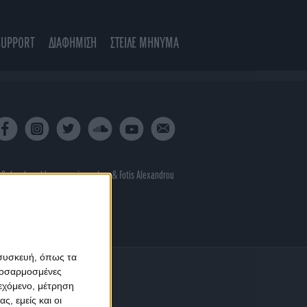
SUPPORT
ΔΙΑΦΗΜΙΣΗ
ΣΤΕΙΛΕ ΜΗΝΥΜΑ
 & developed by
porcupine colors
&
Fotis Alexandrou
 συσκευή, όπως τα
προσαρμοσμένες
ιεχόμενο, μέτρηση
ς, εμείς και οι