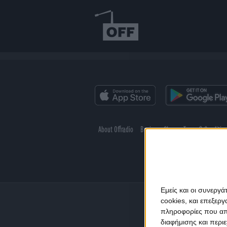
About Offradio
Business Class
Terms & Conditio
Εμείς και οι συνεργ
cookies, και επεξε
πληροφορίες που απο
διαφήμισης και περι