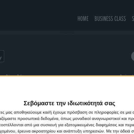
HOME
BUSINESS CLASS
Your Smile Tears
ns
Privacy Policy
Designed
Σεβόμαστε την ιδιωτικότητά σας
άτες μας αποθηκεύουμε και/ή έχουμε πρόσβαση σε πληροφορίες σε μια
ργαζόμαστε προσωπικά δεδομένα, όπως μοναδικοί αναγνωριστικοί και 
στέλλονται από μια συσκευή για εξατομικευμένες διαφημίσεις και περ
εχομένου, έρευνα ακροατηρίου και ανάπτυξη υπηρεσιών.
Με την άδειά σα