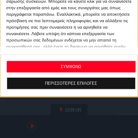
σάρωσης συσκευών. Μπορείτε να κάνετε κλικ για να συναινέσετε
στην επεξεργασία από εμάς και τους συνεργάτες μας όπως
περιγράφεται παραπάνω. Εναλλακτικά, μπορείτε να αποκτήσετε
πρόσβαση σε πιο λεπτομερείς πληροφορίες και να αλλάξετε τις
προτιμήσεις σας πριν συναινέσετε ή να αρνηθείτε να
συναινέσετε.
Λάβετε υπόψη ότι κάποια επεξεργασία των
προσωπικών σας δεδομένων ενδέχεται να μην απαιτεί τη
συγκατάθεσή σας, αλλά έχετε το δικαίωμα να αρνηθείτε αυτήν
την επεξεργασία. Οι προτιμήσεις σας θα ισχύουν μόνο για αυτόν
τον ιστότοπο. Μπορείτε να αλλάξετε τις προτιμήσεις σας ή να
ανακαλέσετε τη συγκατάθεσή σας ανά πάσα στιγμή
ΣΥΜΦΩΝΩ
επιστρέφοντας σε αυτόν τον ιστότοπο και κάνοντας κλικ στο
κουμπί "Απορρήτου" στο κάτω μέρος της ιστοσελίδας.
ΠΕΡΙΣΣΟΤΕΡΕΣ ΕΠΙΛΟΓΕΣ
LISTEN LIVE