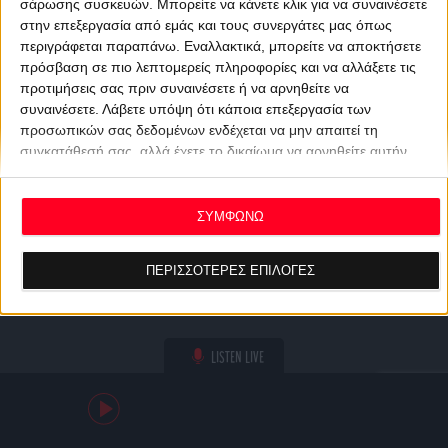
σάρωσης συσκευών. Μπορείτε να κάνετε κλικ για να συναινέσετε
στην επεξεργασία από εμάς και τους συνεργάτες μας όπως
περιγράφεται παραπάνω. Εναλλακτικά, μπορείτε να αποκτήσετε
πρόσβαση σε πιο λεπτομερείς πληροφορίες και να αλλάξετε τις
προτιμήσεις σας πριν συναινέσετε ή να αρνηθείτε να
συναινέσετε.
Λάβετε υπόψη ότι κάποια επεξεργασία των
προσωπικών σας δεδομένων ενδέχεται να μην απαιτεί τη
συγκατάθεσή σας, αλλά έχετε το δικαίωμα να αρνηθείτε αυτήν
την επεξεργασία. Οι προτιμήσεις σας θα ισχύουν μόνο για αυτόν
τον ιστότοπο. Μπορείτε να αλλάξετε τις προτιμήσεις σας ή να
ανακαλέσετε τη συγκατάθεσή σας ανά πάσα στιγμή
ΣΥΜΦΩΝΩ
επιστρέφοντας σε αυτόν τον ιστότοπο και κάνοντας κλικ στο
κουμπί "Απορρήτου" στο κάτω μέρος της ιστοσελίδας.
ΠΕΡΙΣΣΟΤΕΡΕΣ ΕΠΙΛΟΓΕΣ
LISTEN LIVE