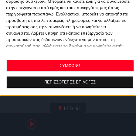
σάρωσης συσκευών. Μπορείτε να κάνετε κλικ για να συναινέσετε
στην επεξεργασία από εμάς και τους συνεργάτες μας όπως
περιγράφεται παραπάνω. Εναλλακτικά, μπορείτε να αποκτήσετε
πρόσβαση σε πιο λεπτομερείς πληροφορίες και να αλλάξετε τις
προτιμήσεις σας πριν συναινέσετε ή να αρνηθείτε να
συναινέσετε.
Λάβετε υπόψη ότι κάποια επεξεργασία των
προσωπικών σας δεδομένων ενδέχεται να μην απαιτεί τη
συγκατάθεσή σας, αλλά έχετε το δικαίωμα να αρνηθείτε αυτήν
την επεξεργασία. Οι προτιμήσεις σας θα ισχύουν μόνο για αυτόν
τον ιστότοπο. Μπορείτε να αλλάξετε τις προτιμήσεις σας ή να
ανακαλέσετε τη συγκατάθεσή σας ανά πάσα στιγμή
ΣΥΜΦΩΝΩ
επιστρέφοντας σε αυτόν τον ιστότοπο και κάνοντας κλικ στο
κουμπί "Απορρήτου" στο κάτω μέρος της ιστοσελίδας.
ΠΕΡΙΣΣΟΤΕΡΕΣ ΕΠΙΛΟΓΕΣ
LISTEN LIVE