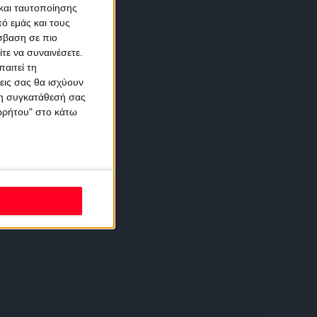
και ταυτοποίησης
ό εμάς και τους
σβαση σε πιο
τε να συναινέσετε.
αιτεί τη
εις σας θα ισχύουν
 τη συγκατάθεσή σας
ορρήτου" στο κάτω