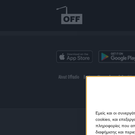
About Offradio
Business Class
Terms & Conditio
Εμείς και οι συνεργ
cookies, και επεξε
πληροφορίες που απο
διαφήμισης και περι