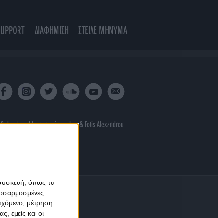
SUPPORT
ΔΙΑΦΗΜΙΣΗ
ΣΤΕΙΛΕ ΜΗΝΥΜΑ
 & developed by
porcupine colors
&
Fotis Alexandrou
 συσκευή, όπως τα
προσαρμοσμένες
ιεχόμενο, μέτρηση
ς, εμείς και οι