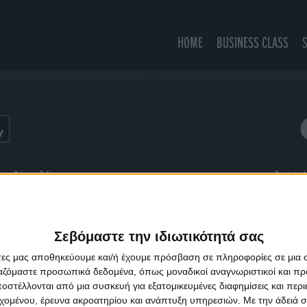
HOME
BUSINESS CLASS
Flipside
ns
Privacy Policy
Designed
Σεβόμαστε την ιδιωτικότητά σας
άτες μας αποθηκεύουμε και/ή έχουμε πρόσβαση σε πληροφορίες σε μια
ργαζόμαστε προσωπικά δεδομένα, όπως μοναδικοί αναγνωριστικοί και 
στέλλονται από μια συσκευή για εξατομικευμένες διαφημίσεις και περ
εχομένου, έρευνα ακροατηρίου και ανάπτυξη υπηρεσιών.
Με την άδειά σα