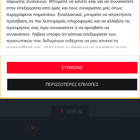
σάρωσης συσκευών. Μπορείτε να κάνετε κλικ για να συναινέσετε
στην επεξεργασία από εμάς και τους συνεργάτες μας όπως
περιγράφεται παραπάνω. Εναλλακτικά, μπορείτε να αποκτήσετε
πρόσβαση σε πιο λεπτομερείς πληροφορίες και να αλλάξετε τις
προτιμήσεις σας πριν συναινέσετε ή να αρνηθείτε να
συναινέσετε.
Λάβετε υπόψη ότι κάποια επεξεργασία των
προσωπικών σας δεδομένων ενδέχεται να μην απαιτεί τη
συγκατάθεσή σας, αλλά έχετε το δικαίωμα να αρνηθείτε αυτήν
την επεξεργασία. Οι προτιμήσεις σας θα ισχύουν μόνο για αυτόν
τον ιστότοπο. Μπορείτε να αλλάξετε τις προτιμήσεις σας ή να
ανακαλέσετε τη συγκατάθεσή σας ανά πάσα στιγμή
ΣΥΜΦΩΝΩ
επιστρέφοντας σε αυτόν τον ιστότοπο και κάνοντας κλικ στο
κουμπί "Απορρήτου" στο κάτω μέρος της ιστοσελίδας.
ΠΕΡΙΣΣΟΤΕΡΕΣ ΕΠΙΛΟΓΕΣ
LISTEN LIVE