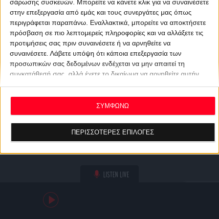
σάρωσης συσκευών. Μπορείτε να κάνετε κλικ για να συναινέσετε
στην επεξεργασία από εμάς και τους συνεργάτες μας όπως
περιγράφεται παραπάνω. Εναλλακτικά, μπορείτε να αποκτήσετε
πρόσβαση σε πιο λεπτομερείς πληροφορίες και να αλλάξετε τις
προτιμήσεις σας πριν συναινέσετε ή να αρνηθείτε να
συναινέσετε.
Λάβετε υπόψη ότι κάποια επεξεργασία των
προσωπικών σας δεδομένων ενδέχεται να μην απαιτεί τη
συγκατάθεσή σας, αλλά έχετε το δικαίωμα να αρνηθείτε αυτήν
την επεξεργασία. Οι προτιμήσεις σας θα ισχύουν μόνο για αυτόν
τον ιστότοπο. Μπορείτε να αλλάξετε τις προτιμήσεις σας ή να
ανακαλέσετε τη συγκατάθεσή σας ανά πάσα στιγμή
ΣΥΜΦΩΝΩ
επιστρέφοντας σε αυτόν τον ιστότοπο και κάνοντας κλικ στο
κουμπί "Απορρήτου" στο κάτω μέρος της ιστοσελίδας.
ΠΕΡΙΣΣΟΤΕΡΕΣ ΕΠΙΛΟΓΕΣ
LISTEN LIVE